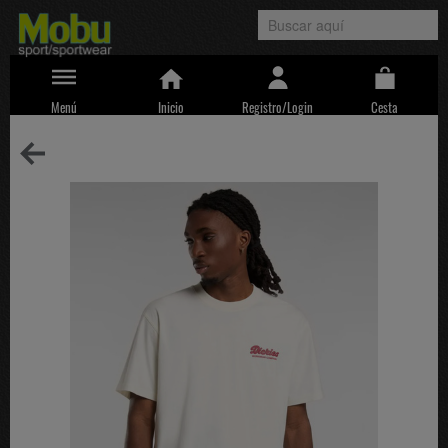
Menú
Inicio
Registro/Login
Cesta