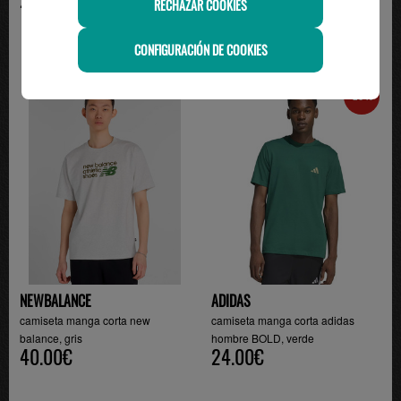
RECHAZAR COOKIES
CONFIGURACIÓN DE COOKIES
-20%
NEWBALANCE
ADIDAS
camiseta manga corta new
camiseta manga corta adidas
balance, gris
hombre BOLD, verde
40.00€
24.00€