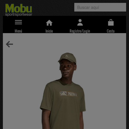
Menú
Inicio
Registro/Login
Cesta