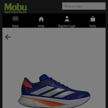
Menú
Inicio
Registro/Login
Cesta