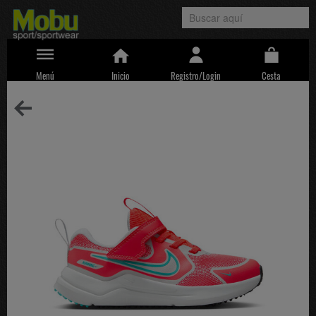
Menú
Inicio
Registro/Login
Cesta