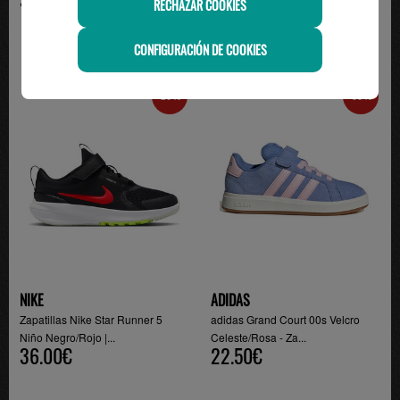
RECHAZAR COOKIES
CONFIGURACIÓN DE COOKIES
-20%
-50%
NIKE
ADIDAS
Zapatillas Nike Star Runner 5
adidas Grand Court 00s Velcro
Niño Negro/Rojo |...
Celeste/Rosa - Za...
36.00€
22.50€