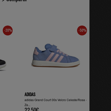
-20%
-50%
ADIDAS
adidas Grand Court 00s Velcro Celeste/Rosa -
Za...
22.50€