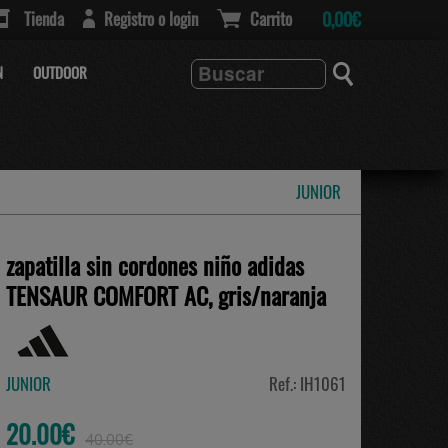
Tienda
Registro o login
Carrito
0,00€
N
OUTDOOR
JUNIOR
zapatilla sin cordones niño adidas
TENSAUR COMFORT AC, gris/naranja
JUNIOR
Ref.: IH1061
20.00€
40.00€