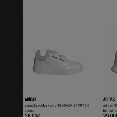
ADIDAS
ADIDAS
zapatilla adidas velcro TENSAUR SPORT 3.0
adidas R
blanco
blanco/ro
38.00€
29.00