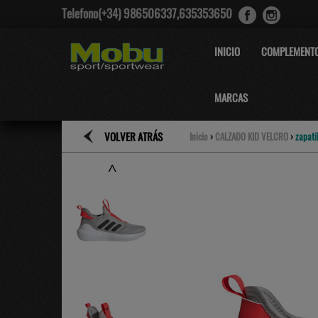
Telefono(+34) 986506337,635353650
INICIO
COMPLEMENT
MARCAS
VOLVER ATRÁS
Inicio
›
CALZADO KID VELCRO
›
zapati
˄