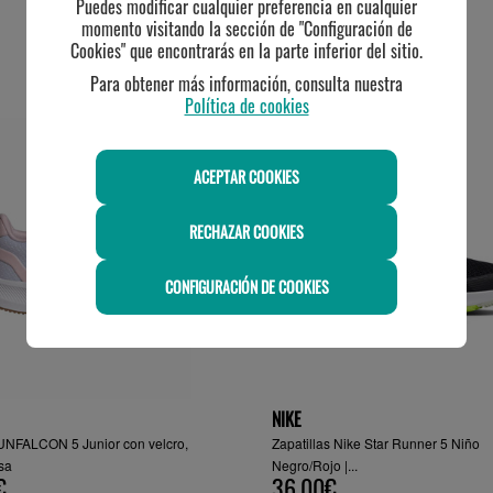
Puedes modificar cualquier preferencia en cualquier
momento visitando la sección de "Configuración de
Cookies" que encontrarás en la parte inferior del sitio.
Para obtener más información, consulta nuestra
TE PUEDE INTERESAR
Política de cookies
-28%
ACEPTAR COOKIES
RECHAZAR COOKIES
CONFIGURACIÓN DE COOKIES
NIKE
UNFALCON 5 Junior con velcro,
Zapatillas Nike Star Runner 5 Niño
sa
Negro/Rojo |...
€
36.00€