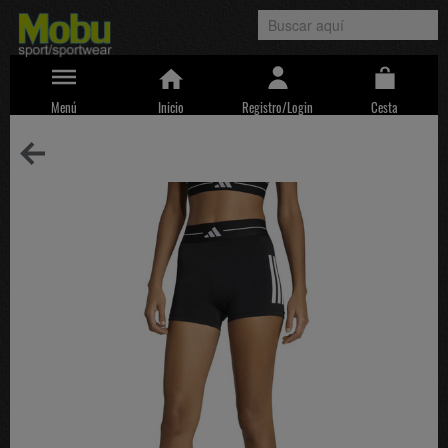
Menú
Inicio
Registro/Login
Cesta