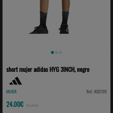
short mujer adidas HYG 3INCH, negro
MUJER
Ref.: KQ5105
24.00€
30.00€