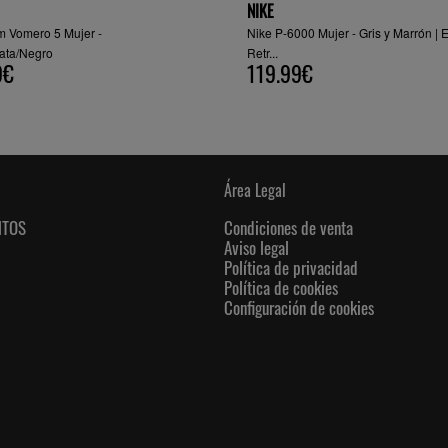
NIKE
m Vomero 5 Mujer -
Nike P-6000 Mujer - Gris y Marrón | E
ata/Negro
Retr...
9€
119.99€
Área Legal
NTOS
Condiciones de venta
Aviso legal
Política de privacidad
Política de cookies
Configuración de cookies