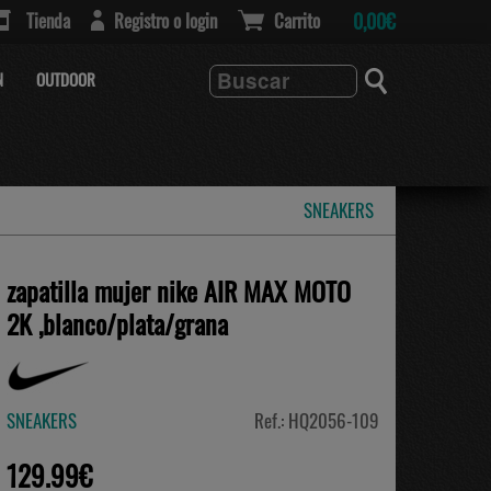
Tienda
Registro o login
Carrito
0,00€
N
OUTDOOR
SNEAKERS
zapatilla mujer nike AIR MAX MOTO
2K ,blanco/plata/grana
SNEAKERS
Ref.: HQ2056-109
129.99€