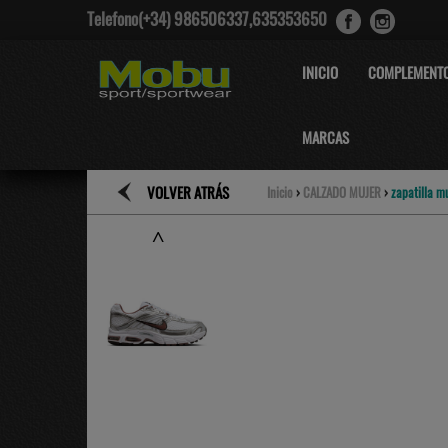
Telefono(+34) 986506337,635353650
INICIO
COMPLEMENT
MARCAS
VOLVER ATRÁS
Inicio
›
CALZADO MUJER
›
zapatilla m
˄