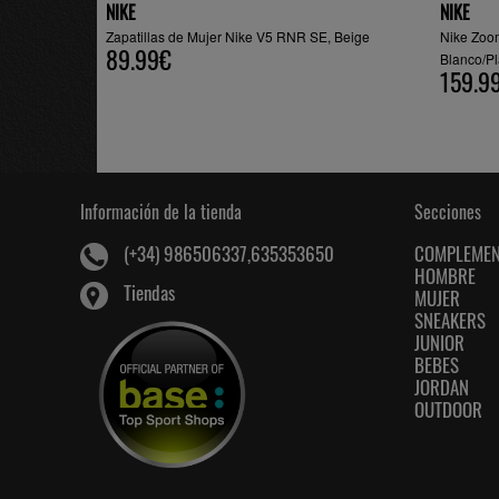
NIKE
NIKE
Zapatillas de Mujer Nike V5 RNR SE, Beige
Nike Zoo
89.99€
Blanco/Pl
159.9
Información de la tienda
Secciones
COMPLEME
(+34) 986506337,635353650
HOMBRE
Tiendas
MUJER
SNEAKERS
JUNIOR
BEBES
JORDAN
OUTDOOR