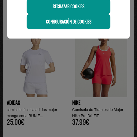
RECHAZAR COOKIES
CONFIGURACIÓN DE COOKIES
ADIDAS
NIKE
camiseta técnica adidas mujer
Camiseta de Tirantes de Mujer
manga corta RUN E...
Nike Pro Dri-FIT ...
25.00€
37.99€