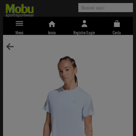
Menú
Inicio
Registro/Login
Cesta