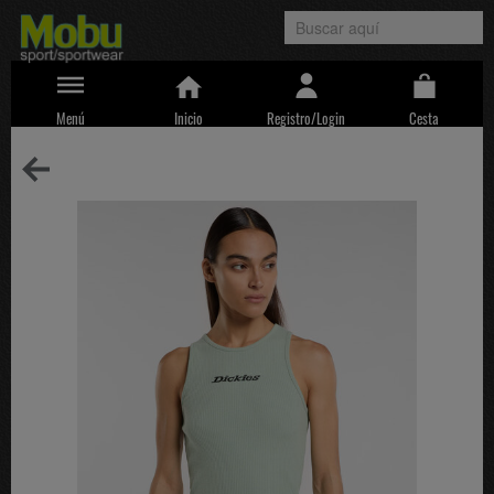
Menú
Inicio
Registro/Login
Cesta