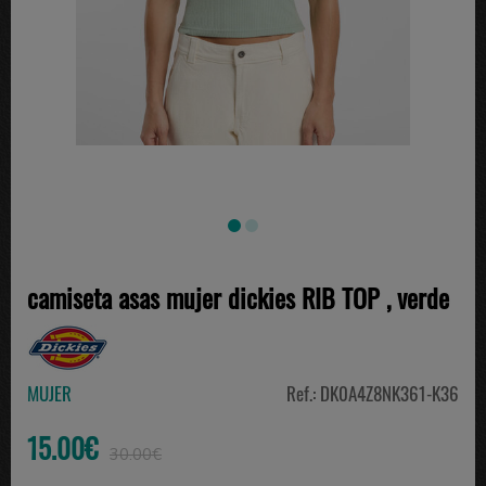
camiseta asas mujer dickies RIB TOP , verde
MUJER
Ref.: DK0A4Z8NK361-K36
15.00€
30.00€