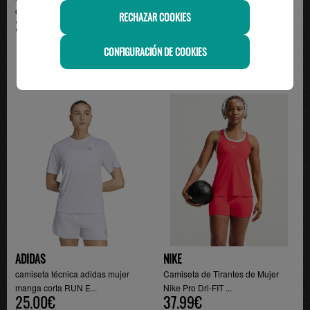
ONE CLASSIC, ...
adidas, marrón
RECHAZAR COOKIES
34.99€
28.00€
CONFIGURACIÓN DE COOKIES
ADIDAS
NIKE
camiseta técnica adidas mujer
Camiseta de Tirantes de Mujer
manga corta RUN E...
Nike Pro Dri-FIT ...
25.00€
37.99€