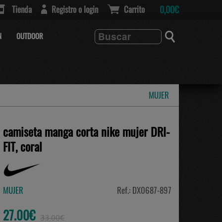
Tienda
Registro o login
Carrito
0,00€
N
OUTDOOR
MUJER
camiseta manga corta nike mujer DRI-
FIT, coral
MUJER
Ref.: DX0687-897
27.00€
33.00€