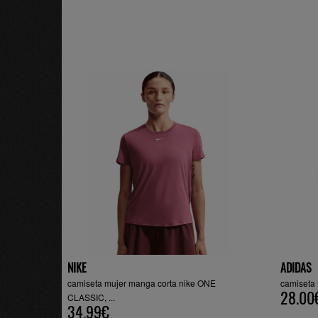
NIKE
ADIDAS
camiseta mujer manga corta nike ONE
camiseta 
28.00
CLASSIC, ...
34.99€