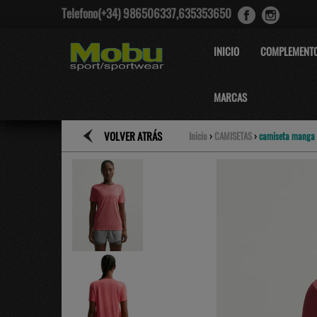
Telefono(+34) 986506337,635353650
INICIO
COMPLEMENT
MARCAS
VOLVER ATRÁS
Inicio
›
CAMISETAS
›
camiseta manga c