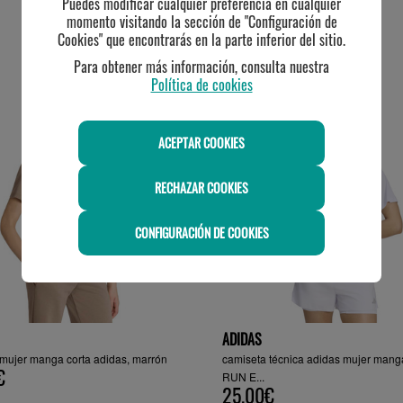
Puedes modificar cualquier preferencia en cualquier
momento visitando la sección de "Configuración de
Cookies" que encontrarás en la parte inferior del sitio.
TE PUEDE INTERESAR
Para obtener más información, consulta nuestra
Política de cookies
ACEPTAR COOKIES
RECHAZAR COOKIES
CONFIGURACIÓN DE COOKIES
ADIDAS
mujer manga corta adidas, marrón
camiseta técnica adidas mujer mang
€
RUN E...
25.00€