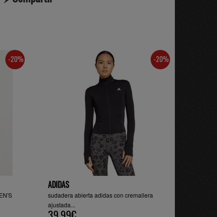
-20%
-20%
ADIDAS
EN'S
sudadera abierta adidas con cremallera
ajustada...
39.99€