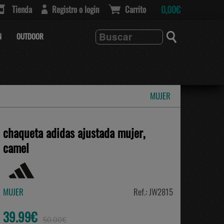
Tienda
Registro o login
Carrito
0,00€
N
OUTDOOR
MUJER
chaqueta adidas ajustada mujer,
camel
MUJER
Ref.: JW2815
39.99€
50.00€