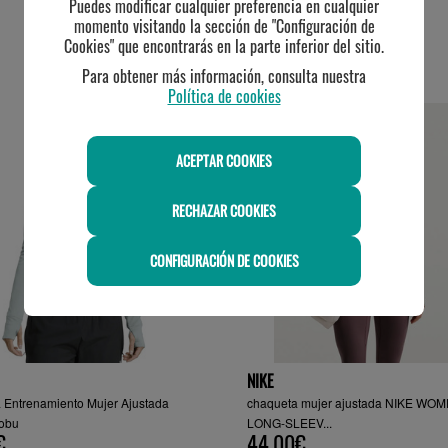
Puedes modificar cualquier preferencia en cualquier
momento visitando la sección de "Configuración de
Cookies" que encontrarás en la parte inferior del sitio.
Para obtener más información, consulta nuestra
TE PUEDE INTERESAR
Política de cookies
-20%
ACEPTAR COOKIES
RECHAZAR COOKIES
CONFIGURACIÓN DE COOKIES
NIKE
 Entrenamiento Mujer Ajustada
chaqueta mujer ajustada NIKE WOM
Mobu
LONG-SLEEV...
€
44.00€