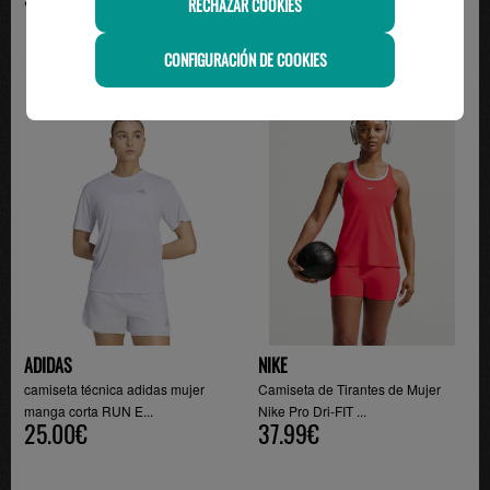
RECHAZAR COOKIES
CONFIGURACIÓN DE COOKIES
ADIDAS
NIKE
camiseta técnica adidas mujer
Camiseta de Tirantes de Mujer
manga corta RUN E...
Nike Pro Dri-FIT ...
25.00€
37.99€