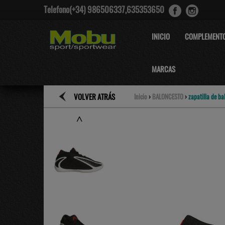
Telefono(+34) 986506337,635353650
INICIO
COMPLEMENT
MARCAS
VOLVER ATRÁS
Inicio
›
BALONCESTO
›
zapatilla de b
˄