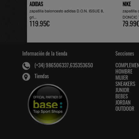
ADIDAS
NIKE
zapatilla baloncesto adidas D.O.N. ISSUE 8,
zapatill
gri...
DONCIC 7
119.95€
79.99
Información de la tienda
Secciones
COMPLEME
(+34) 986506337,635353650
HOMBRE
Tiendas
MUJER
SNEAKERS
JUNIOR
BEBES
JORDAN
OUTDOOR