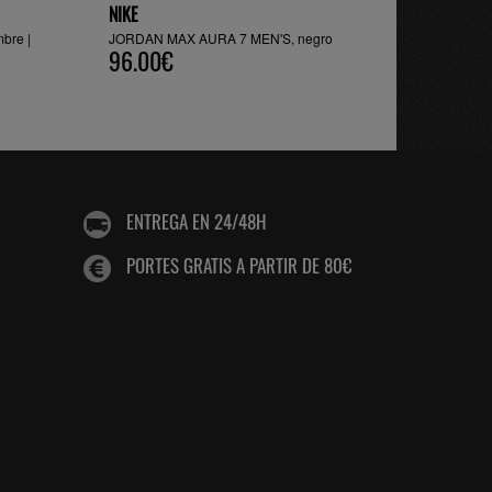
NIKE
bre |
JORDAN MAX AURA 7 MEN'S, negro
96.00€
ENTREGA EN 24/48H
PORTES GRATIS A PARTIR DE 80€