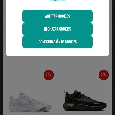
ACEPTAR COOKIES
RECHAZAR COOKIES
ADIDAS
NIKE
zapatilla baloncesto adidas D.O.N.
zapatilla de baloncesto JORDAN
CONFIGURACIÓN DE COOKIES
ISSUE 8, gri...
LUKA DONCIC 77,...
119.95€
79.99€
-20%
-20%