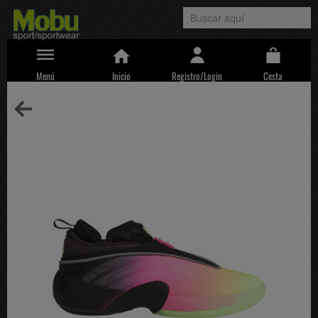
Menú
Inicio
Registro/Login
Cesta