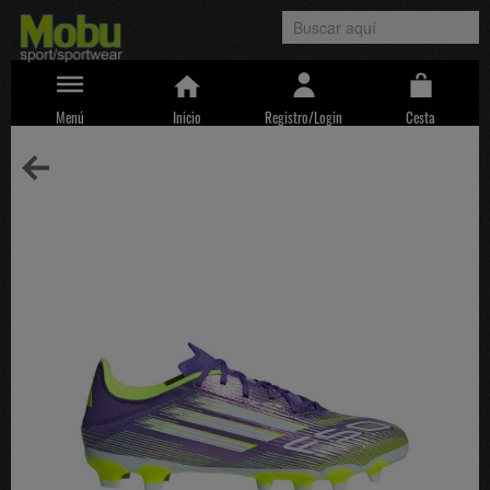
Menú
Inicio
Registro/Login
Cesta