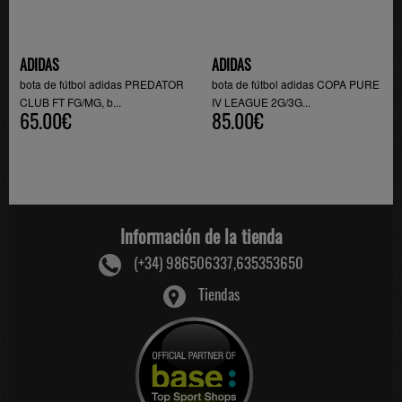
ADIDAS
ADIDAS
bota de fútbol adidas PREDATOR
bota de fútbol adidas COPA PURE
CLUB FT FG/MG, b...
IV LEAGUE 2G/3G...
65.00€
85.00€
Información de la tienda
(+34) 986506337,635353650
Tiendas