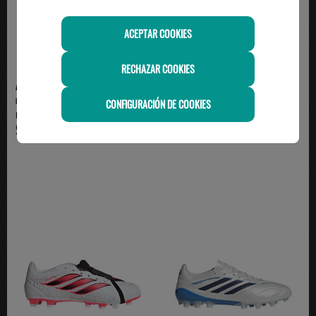
ACEPTAR COOKIES
RECHAZAR COOKIES
ADIDAS
ADIDAS
bota de fútbol adidas PREDATOR
bota de fútbol adidas PREDATOR
CONFIGURACIÓN DE COOKIES
LEAGUE FT AG, bl...
PRO FT AG, blanc...
95.00€
159.95€