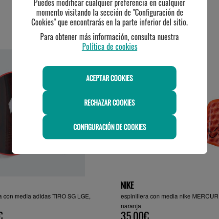
Puedes modificar cualquier preferencia en cualquier
momento visitando la sección de "Configuración de
Cookies" que encontrarás en la parte inferior del sitio.
TE PUEDE INTERESAR
Para obtener más información, consulta nuestra
Política de cookies
ACEPTAR COOKIES
RECHAZAR COOKIES
CONFIGURACIÓN DE COOKIES
NIKE
ra con media adidas TIRO SG LGE,
espinillera con media nike MERCUR
naranja
€
35.00€