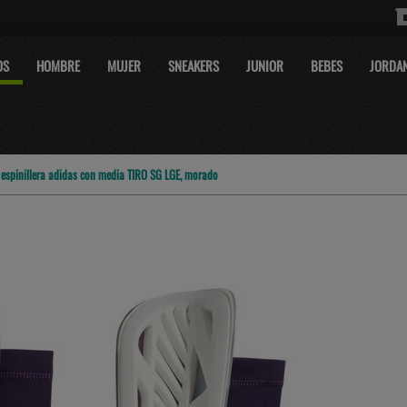
OS
HOMBRE
MUJER
SNEAKERS
JUNIOR
BEBES
JORDA
›
espinillera adidas con media TIRO SG LGE, morado