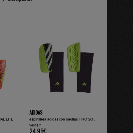
ADIDAS
IAL LITE
espinillera adidas con medias TIRO SG ,
verde/n...
24.95€