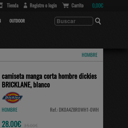
Tienda
Registro o login
Carrito
0,00€
N
OUTDOOR
HOMBRE
camiseta manga corta hombre dickies
BRICKLANE, blanco
HOMBRE
Ref.: DK0A4Z8R0WH1-0WH
28.00€
35.00€