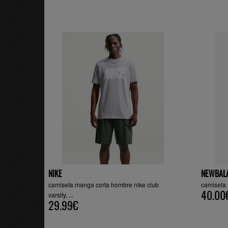
NIKE
NEWBAL
camiseta manga corta hombre nike club
camiseta
40.00
varsity, ...
29.99€