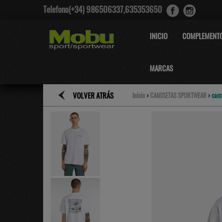
Telefono(+34) 986506337,635353650
INICIO
COMPLEMENT
MARCAS
VOLVER ATRÁS
Inicio
›
CAMISETAS SPORTWEAR
›
cami