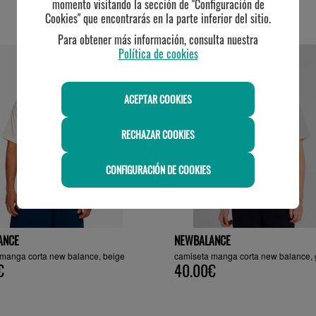
momento visitando la sección de "Configuración de
Cookies" que encontrarás en la parte inferior del sitio.
TE PUEDE INTERESAR
Para obtener más información, consulta nuestra
Política de cookies
ACEPTAR COOKIES
RECHAZAR COOKIES
CONFIGURACIÓN DE COOKIES
ANCE
NEWBALANCE
 manga corta new balance, beige
camiseta manga corta new balance, 
€
40.00€