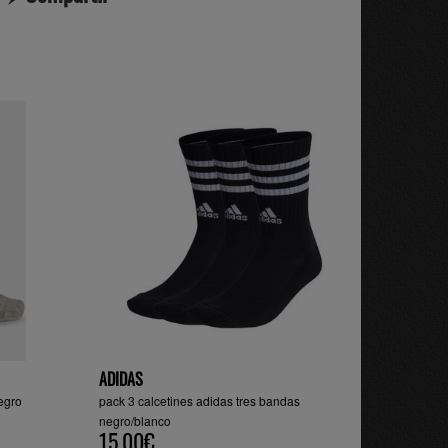
ADIDAS
egro
pack 3 calcetines adidas tres bandas
negro/blanco
15.00€