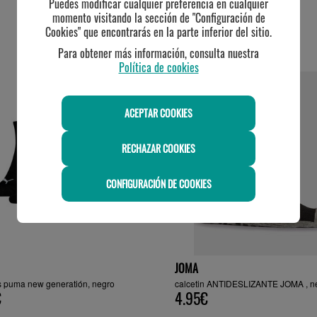
Puedes modificar cualquier preferencia en cualquier
momento visitando la sección de "Configuración de
Cookies" que encontrarás en la parte inferior del sitio.
TE PUEDE INTERESAR
Para obtener más información, consulta nuestra
Política de cookies
ACEPTAR COOKIES
RECHAZAR COOKIES
CONFIGURACIÓN DE COOKIES
JOMA
s puma new generatión, negro
calcetin ANTIDESLIZANTE JOMA , n
€
4.95€