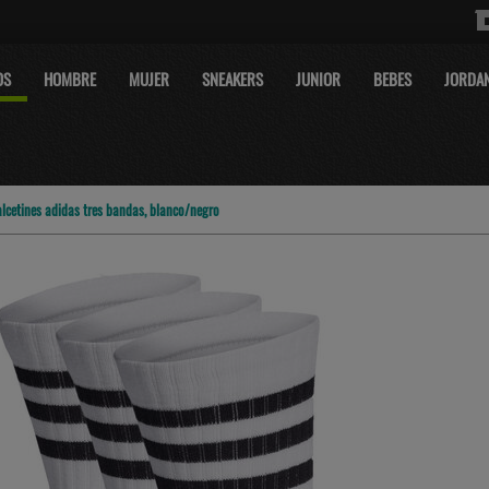
OS
HOMBRE
MUJER
SNEAKERS
JUNIOR
BEBES
JORDA
lcetines adidas tres bandas, blanco/negro