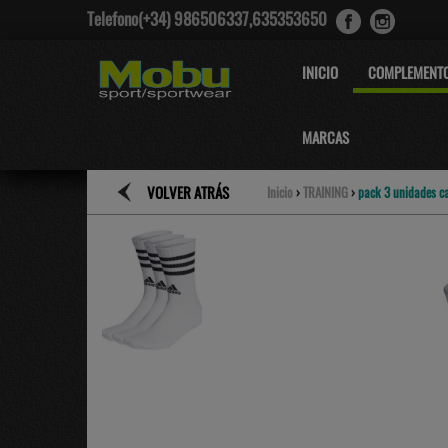
Telefono(+34) 986506337,635353650
INICIO
COMPLEMENT
MARCAS
VOLVER ATRÁS
Inicio
›
TRAINING
›
pack 3 unidades ca