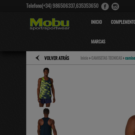
Telefono(+34) 986506337,635353650
INICIO
COMPLEMENT
MARCAS
VOLVER ATRÁS
Inicio
›
CAMISETAS TECNICAS
›
camise