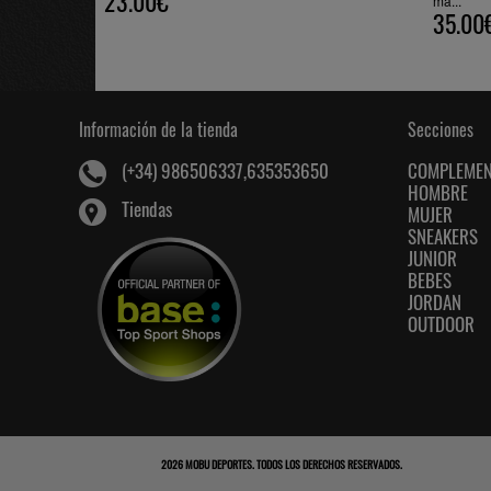
23.00€
ma...
35.00
Información de la tienda
Secciones
COMPLEME
(+34) 986506337,635353650
HOMBRE
Tiendas
MUJER
SNEAKERS
JUNIOR
BEBES
JORDAN
OUTDOOR
2026
MOBU DEPORTES
. TODOS LOS DERECHOS RESERVADOS.