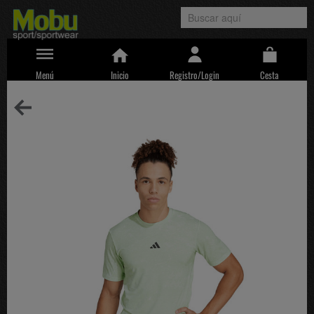
Menú
Inicio
Registro/Login
Cesta