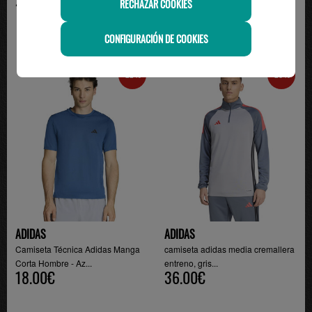
RECHAZAR COOKIES
CONFIGURACIÓN DE COOKIES
-22%
-20%
ADIDAS
ADIDAS
Camiseta Técnica Adidas Manga
camiseta adidas media cremallera
Corta Hombre - Az...
entreno, gris...
18.00€
36.00€