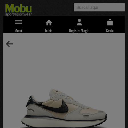
Menú
Inicio
Registro/Login
Cesta