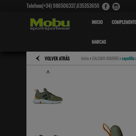
Telefono(+34) 986506337,635353650
INICIO
COMPLEMENT
MARCAS
VOLVER ATRÁS
Inicio
›
CALZADO HOMBRE
›
zapatilla
˄