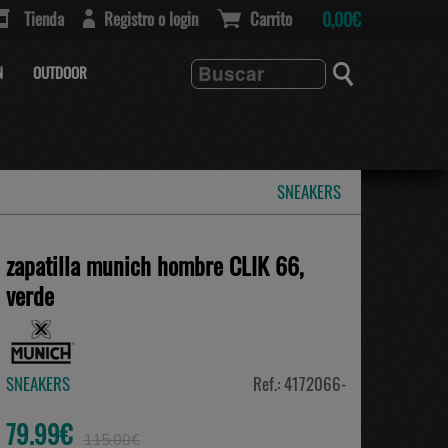
Tienda
Registro o login
Carrito
0,00€
N
OUTDOOR
SNEAKERS
zapatilla munich hombre CLIK 66,
verde
SNEAKERS
Ref.: 4172066-
79.99€
115.00€