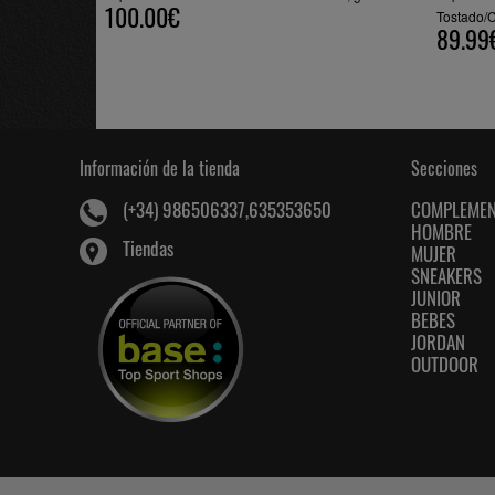
100.00€
Tostado/C
89.99
Información de la tienda
Secciones
COMPLEME
(+34) 986506337,635353650
HOMBRE
Tiendas
MUJER
SNEAKERS
JUNIOR
BEBES
JORDAN
OUTDOOR