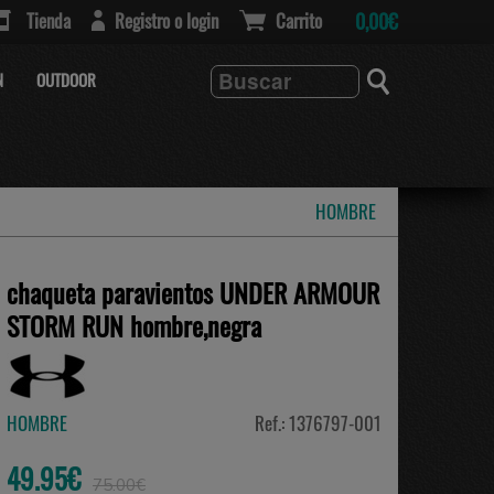
Tienda
Registro o login
Carrito
0,00€
N
OUTDOOR
HOMBRE
chaqueta paravientos UNDER ARMOUR
STORM RUN hombre,negra
HOMBRE
Ref.: 1376797-001
49.95€
75.00€