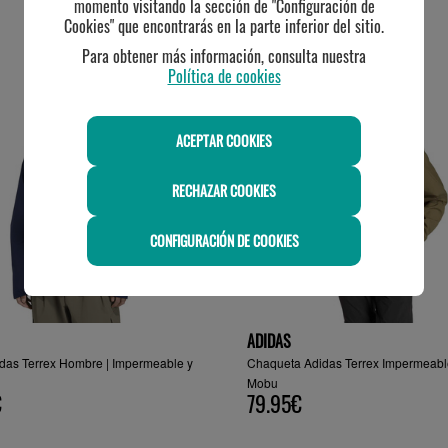
momento visitando la sección de "Configuración de
Cookies" que encontrarás en la parte inferior del sitio.
TE PUEDE INTERESAR
Para obtener más información, consulta nuestra
Política de cookies
-20%
ACEPTAR COOKIES
RECHAZAR COOKIES
CONFIGURACIÓN DE COOKIES
ADIDAS
das Terrex Hombre | Impermeable y
Chaqueta Adidas Terrex Impermeable
Mobu
€
79.95€