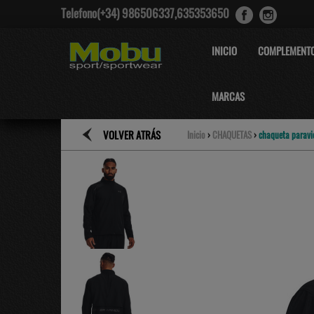
Telefono(+34) 986506337,635353650
INICIO
COMPLEMENT
MARCAS
VOLVER ATRÁS
Inicio
›
CHAQUETAS
›
chaqueta parav