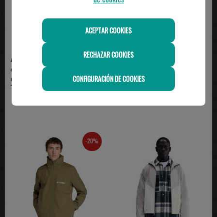
ACEPTAR COOKIES
RECHAZAR COOKIES
ADIDAS
ADIDAS
chaqueta adidas hombre
Parka adidas Terrex Hombre |
CONFIGURACIÓN DE COOKIES
microfibra con capucha, ...
Impermeable y Tran...
75.00€
79.95€
-20%