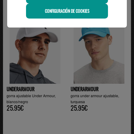
CONFIGURACIÓN DE COOKIES
UNDERARMOUR
UNDERARMOUR
gorra ajustable Under Armour,
gorra under armour ajustable,
blanco/negro
turquesa
25.95€
25.95€