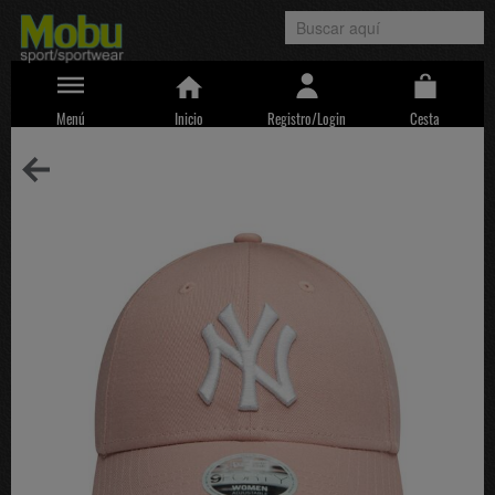
Menú
Inicio
Registro/Login
Cesta