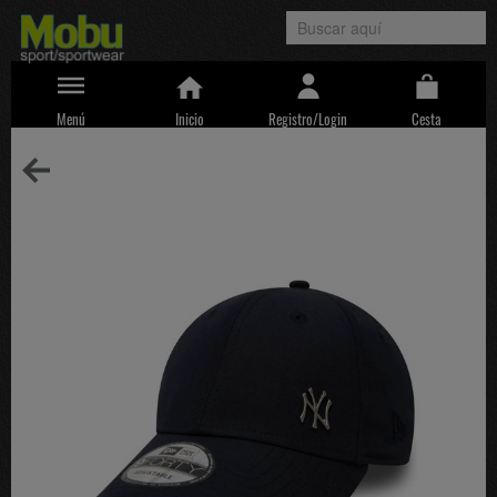
Menú
Inicio
Registro/Login
Cesta