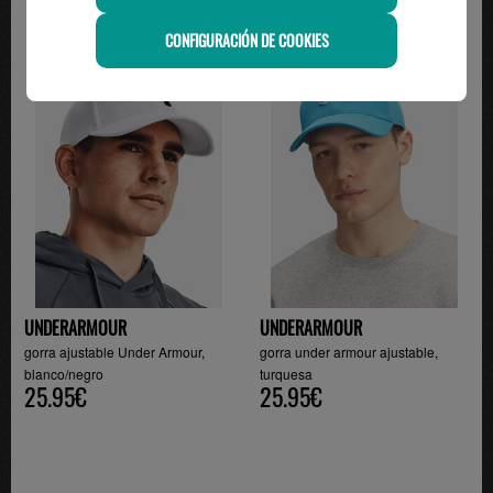
CONFIGURACIÓN DE COOKIES
UNDERARMOUR
UNDERARMOUR
gorra ajustable Under Armour,
gorra under armour ajustable,
blanco/negro
turquesa
25.95€
25.95€