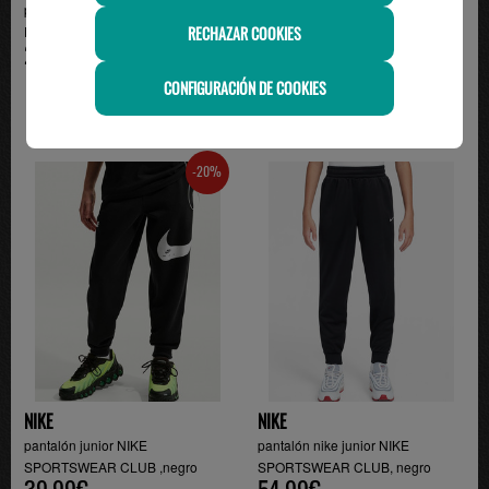
pantalón chandal adidas junior
pantalón junior NIKE
RECHAZAR COOKIES
ENT26 , negro
SPORTSWEAR CLUB ,gris
28.00€
39.90€
CONFIGURACIÓN DE COOKIES
-20%
NIKE
NIKE
pantalón junior NIKE
pantalón nike junior NIKE
SPORTSWEAR CLUB ,negro
SPORTSWEAR CLUB, negro
39.99€
54.99€