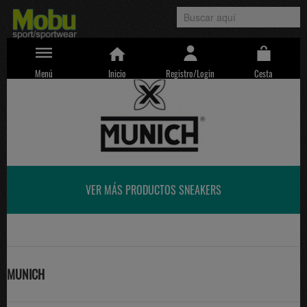
Menú
Inicio
Registro/Login
Cesta
VER MÁS PRODUCTOS SNEAKERS
MUNICH