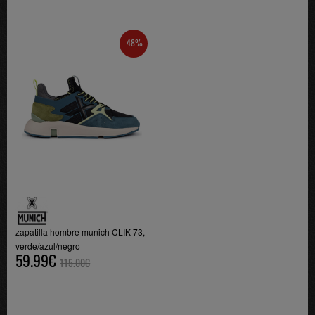
-48%
zapatilla hombre munich CLIK 73,
verde/azul/negro
59.99€
115.00€