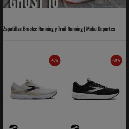
Zapatillas Brooks: Running y Trail Running | Mobu Deportes
-40%
-50%