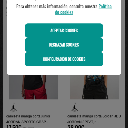
short Jordan Junior Diamond,
pantalón largo junior Jordan
Para obtener más información, consulta nuestra
Política
negro
BROOKLYN, negro
de cookies
39.95€
45.00€
ACEPTAR COOKIES
-30%
RECHAZAR COOKIES
CONFIGURACIÓN DE COOKIES
camiseta manga corta junior
camiseta manga corta Jordan JDB
JORDAN SPORTS GRAP...
JORDAN 3PEAT, n...
17.50€
28.00€