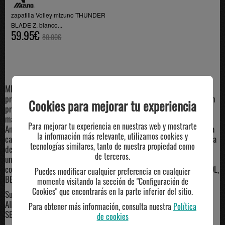
zapatilla Volley mizuno THUNDER
BLADE Z, blanco...
59.95€
80.00€
MIZUNO, es una empresa deporttiva para equipamiento de atletas
profesionales y amaters, fundad en 1906 por RICHAR MIZUNO, en un
Cookies para mejorar tu experiencia
principio era una tienda de deportes que se dedicaba a la venta de
material de golf y baloncesto procedente de los Estados Unidos de
Para mejorar tu experiencia en nuestras web y mostrarte
America, debido a su disconformidad con lo que vendía dada su baja
la información más relevante, utilizamos cookies y
calidad, llegó a un acuerdo con fabricantes de la zona para crear ropa
tecnologías similares, tanto de nuestra propiedad como
deportiva de altisima calidad, asi es como nació MIZUNO, ahora es
de terceros.
una multinacional global que realiza incursiones en varios deportes
como el GOLF, BALONCESTO, TENIS, VOLEIBOL, BALONMANO, FUTBOL,
Puedes modificar cualquier preferencia en cualquier
BEÍSBOL ETC.
momento visitando la sección de "Configuración de
Cookies" que encontrarás en la parte inferior del sitio.
Sus iconos mas importantes son y han sido, IVAN LENDL, PABLO
AIMAR, PATRICK KLUIVERT, ROQUE SANTA CRUZ, RIVALDO AYRTON
Para obtener más información, consulta nuestra
Política
SENNA, etc
de cookies