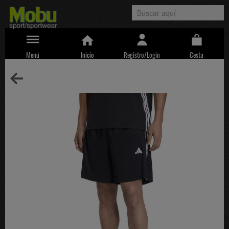
Menú
Inicio
Registro/Login
Cesta