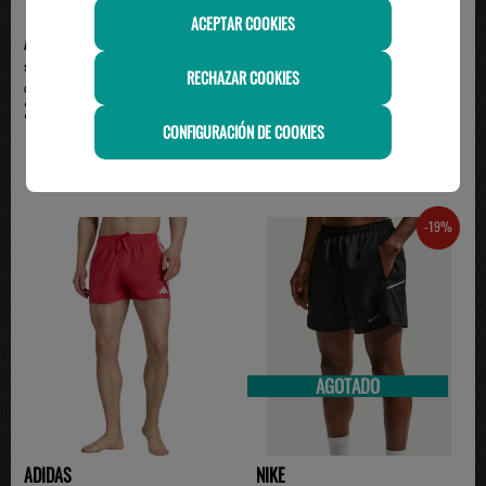
ACEPTAR COOKIES
ADIDAS
ADIDAS
short adidas 7 pulgadas con
Bañador Corto Adidas 3-Stripes
RECHAZAR COOKIES
cremallera hombre, ...
Negro JG1031 – E...
35.00€
35.00€
CONFIGURACIÓN DE COOKIES
-19%
AGOTADO
ADIDAS
NIKE