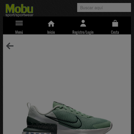
Menú
Inicio
Registro/Login
Cesta