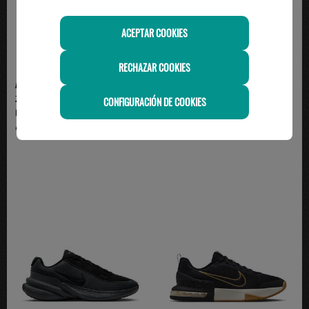
ACEPTAR COOKIES
RECHAZAR COOKIES
ADIDAS
ADIDAS
Zapatillas Adidas Cloudfoam Flex
zapatilla adidas trainning hombre
CONFIGURACIÓN DE COOKIES
Hombre Verde |...
DROPSET BASE...
49.95€
65.00€