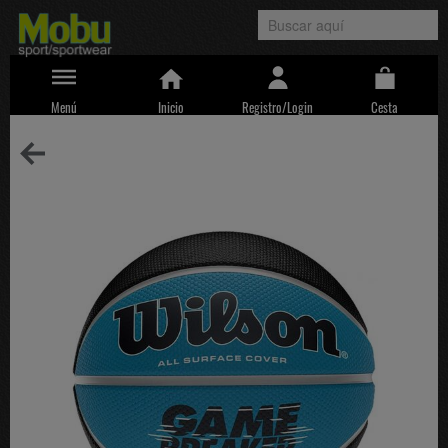
Menú
Inicio
Registro/Login
Cesta