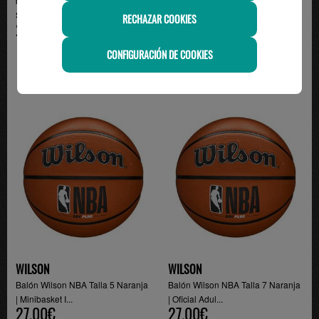
balón de baloncesto spalding 7
Balón Wilson Tricolor Talla 5 -
STREET GHOST, gr...
Baloncesto Juni...
RECHAZAR COOKIES
29.90€
25.80€
CONFIGURACIÓN DE COOKIES
WILSON
WILSON
Balón Wilson NBA Talla 5 Naranja
Balón Wilson NBA Talla 7 Naranja
| Minibasket I...
| Oficial Adul...
27.00€
27.00€