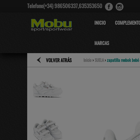
Telefono(+34) 986506337,635353650
INICIO
COMPLEMENT
MARCAS
VOLVER ATRÁS
Inicio
›
SUELA
›
zapatilla reebok bebé 