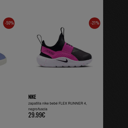
-50%
-21%
NIKE
zapatilla nike bebé FLEX RUNNER 4,
negro/fuscia
29.99€