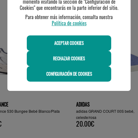
momento visitando la sección de "Configuración de
Cookies" que encontrarás en la parte inferior del sitio.
TE PUEDE INTERESAR
Para obtener más información, consulta nuestra
Política de cookies
ACEPTAR COOKIES
RECHAZAR COOKIES
CONFIGURACIÓN DE COOKIES
ANCE
ADIDAS
nce 530 Bungee Bebé Blanco/Plata
adidas GRAND COURT 00S bebé,
celeste/rosa
€
20.00€