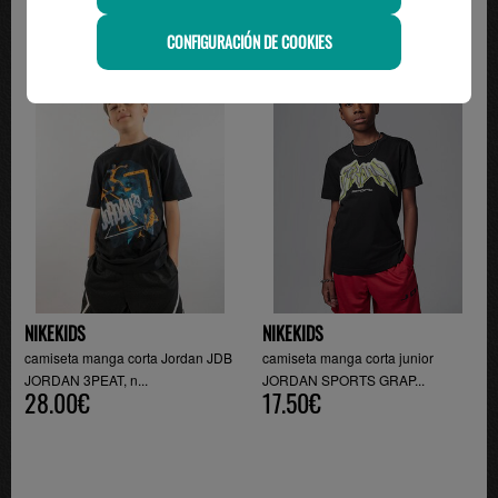
CONFIGURACIÓN DE COOKIES
-30%
NIKEKIDS
NIKEKIDS
camiseta manga corta Jordan JDB
camiseta manga corta junior
JORDAN 3PEAT, n...
JORDAN SPORTS GRAP...
28.00€
17.50€