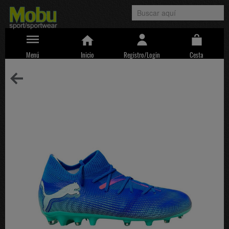
Menú
Inicio
Registro/Login
Cesta