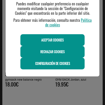
TE PUEDE INTERESAR
Puedes modificar cualquier preferencia en cualquier
momento visitando la sección de "Configuración de
Cookies" que encontrarás en la parte inferior del sitio.
Para obtener más información, consulta nuestra
Política
de cookies
ACEPTAR COOKIES
RECHAZAR COOKIES
AGOTADO
CONFIGURACIÓN DE COOKIES
NEWBALANCE
NIKEKIDS
gymsack new balance negro
GYM SACK Jordan, azul
18.00€
19.95€