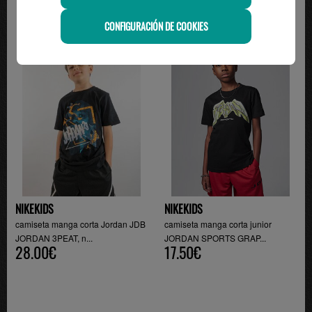
CONFIGURACIÓN DE COOKIES
-30%
NIKEKIDS
NIKEKIDS
camiseta manga corta Jordan JDB
camiseta manga corta junior
JORDAN 3PEAT, n...
JORDAN SPORTS GRAP...
28.00€
17.50€